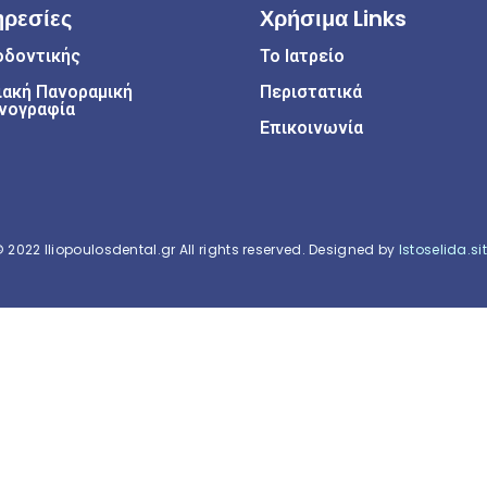
ρεσίες
Χρήσιμα Links
οδοντικής
Το Ιατρείο
ακή Πανοραμική
Περιστατικά
νογραφία
Επικοινωνία
 2022 Iliopoulosdental.gr All rights reserved. Designed by
Istoselida.si