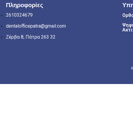
Πληροφορίες
Υπη
2610324679
Ορθ
Ψηφι
dentalofficepatra@gmail.com
Ακτι
Ζέρβα 8, Πάτρα 263 32
©