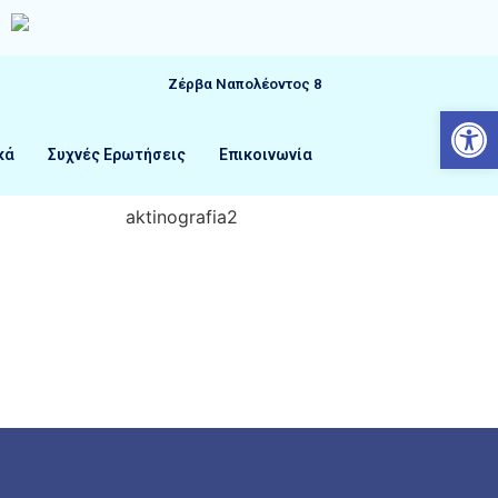
Ζέρβα Ναπολέοντος 8
Αν
κά
Συχνές Ερωτήσεις
Επικοινωνία